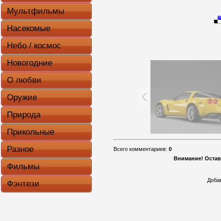
Мультфильмы
Насекомые
Небо / космос
Новогодние
О любви
Оружие
Природа
Прикольные
Разное
Всего комментариев
:
0
Внимание! Остав
Фильмы
Доба
Фэнтези