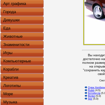
Арт графика
Города
Девушки
Еда
Животные
Знаменитости
Игры
Вы находи
достаточно на
Компьютерные
полном размер
на открыв
Корабли
"сохранить ка
свой
Креатив
Смот
Логотипы
Одри Хепберн
Robin
(4.5)
КотоАкула
(5.
Море
Волки
(5.0)
Igor
(5.0)
Музыка