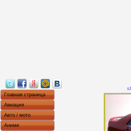
« 
Главная страница
Авиация
Авто / мото
Аниме