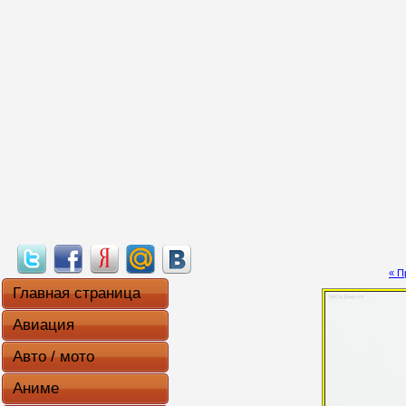
« П
Главная страница
Авиация
Авто / мото
Аниме