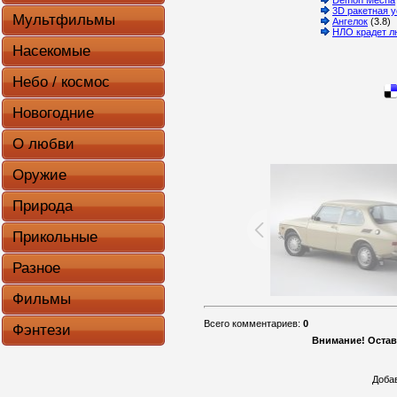
3D ракетная 
Мультфильмы
Ангелок
(3.8)
НЛО крадет л
Насекомые
Небо / космос
Новогодние
О любви
Оружие
Природа
Прикольные
Разное
Фильмы
Всего комментариев
:
0
Фэнтези
Внимание! Остав
Доба