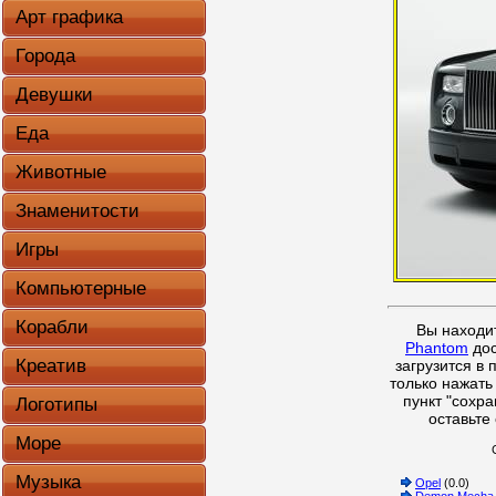
Арт графика
Города
Девушки
Еда
Животные
Знаменитости
Игры
Компьютерные
Корабли
Вы находи
Phantom
дос
Креатив
загрузится в
только нажат
пункт "сохра
Логотипы
оставьте
Море
Музыка
Opel
(0.0)
Demon Mecha