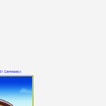
5
|
Следующая »