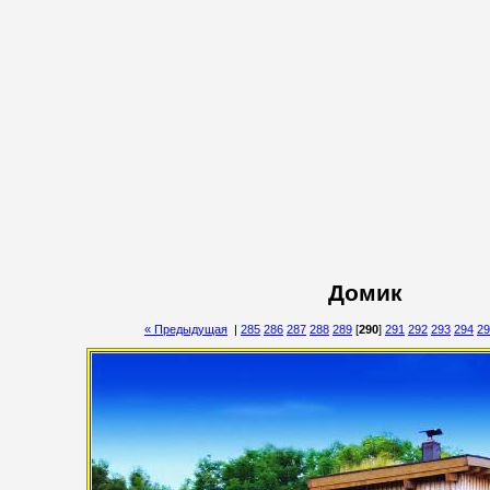
Домик
« Предыдущая
|
285
286
287
288
289
[
290
]
291
292
293
294
29