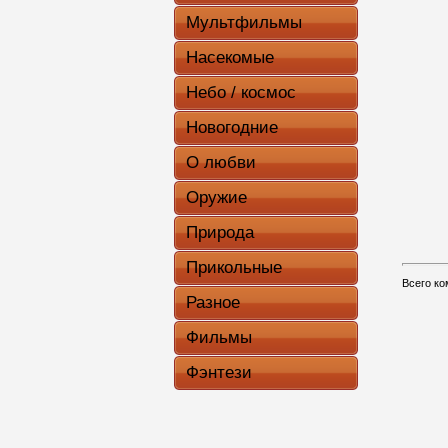
Мультфильмы
Насекомые
Небо / космос
Новогодние
О любви
Оружие
Природа
Прикольные
Всего к
Разное
Фильмы
Фэнтези