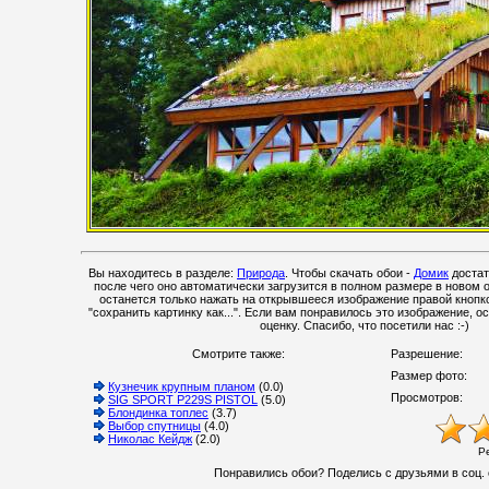
Вы находитесь в разделе:
Природа
. Чтобы скачать обои -
Домик
достат
после чего оно автоматически загрузится в полном размере в новом 
останется только нажать на открывшееся изображение правой кнопк
"сохранить картинку как...". Если вам понравилось это изображение, о
оценку. Спасибо, что посетили нас :-)
Смотрите также:
Разрешение:
Размер фото:
Кузнечик крупным планом
(0.0)
Просмотров:
SIG SPORT P229S PISTOL
(5.0)
Блондинка топлес
(3.7)
Выбор спутницы
(4.0)
Николас Кейдж
(2.0)
Р
Понравились обои? Поделись с друзьями в соц. 