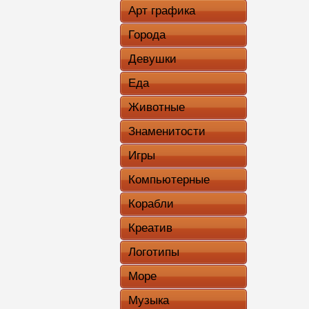
Арт графика
Города
Девушки
Еда
Животные
Знаменитости
Игры
Компьютерные
Корабли
Креатив
Логотипы
Море
Музыка