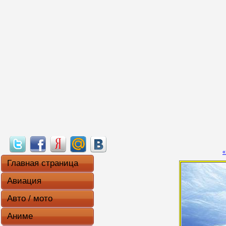
«
Главная страница
Авиация
Авто / мото
Аниме