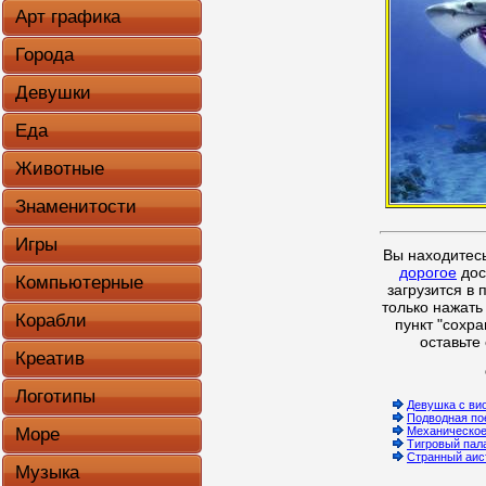
Арт графика
Города
Девушки
Еда
Животные
Знаменитости
Игры
Вы находитес
дорогое
дос
Компьютерные
загрузится в
только нажат
Корабли
пункт "сохра
оставьте
Креатив
Логотипы
Девушка с ви
Подводная по
Механическое
Море
Тигровый пал
Странный аис
Музыка