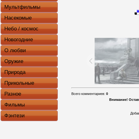
Мультфильмы
Насекомые
Небо / космос
Новогодние
О любви
Оружие
Природа
Прикольные
Разное
Всего комментариев
:
0
Внимание! Остав
Фильмы
Доба
Фэнтези